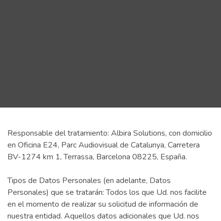
Responsable del tratamiento: Albira Solutions, con domicilio
en Oficina E24, Parc Audiovisual de Catalunya, Carretera
BV-1274 km 1, Terrassa, Barcelona 08225, España.
Tipos de Datos Personales (en adelante, Datos
Personales) que se tratarán: Todos los que Ud. nos facilite
en el momento de realizar su solicitud de información de
nuestra entidad. Aquellos datos adicionales que Ud. nos