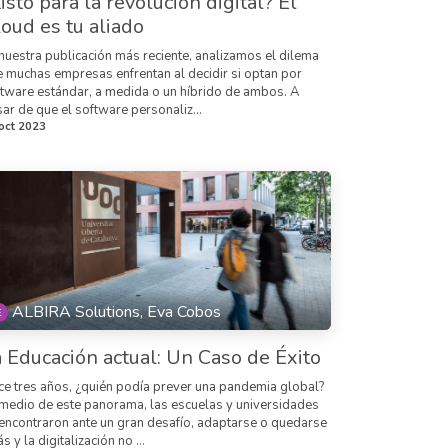
isto para la revolución digital? El
oud es tu aliado
nuestra publicación más reciente, analizamos el dilema
 muchas empresas enfrentan al decidir si optan por
tware estándar, a medida o un híbrido de ambos. A
ar de que el software personaliz...
oct 2023
ALBIRA Solutions, Eva Cobos
 Educación actual: Un Caso de Éxito
e tres años, ¿quién podía prever una pandemia global?
medio de este panorama, las escuelas y universidades
encontraron ante un gran desafío, adaptarse o quedarse
ás y la digitalización no ...