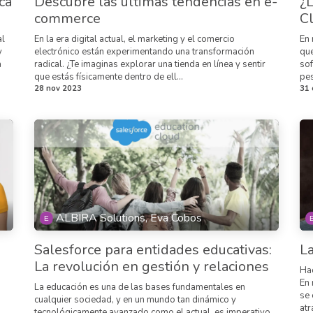
ca
Descubre las últimas tendencias en e-
¿L
commerce
Cl
al
En la era digital actual, el marketing y el comercio
En 
y
electrónico están experimentando una transformación
que
a
radical. ¿Te imaginas explorar una tienda en línea y sentir
sof
que estás físicamente dentro de ell...
pes
28 nov 2023
31 
ALBIRA Solutions, Eva Cobos
Salesforce para entidades educativas:
La
La revolución en gestión y relaciones
Hac
En 
La educación es una de las bases fundamentales en
se 
cualquier sociedad, y en un mundo tan dinámico y
atr
tecnológicamente avanzado como el actual, es imperativo