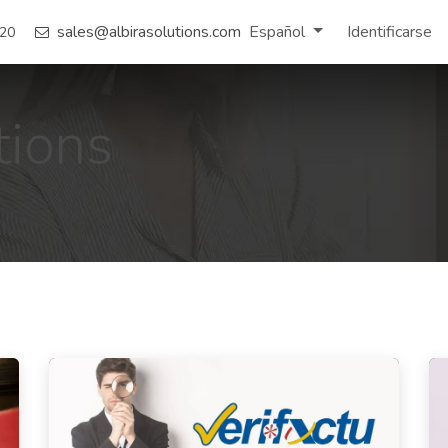
Prensa
sales@albirasolutions.com
Proyectos Recientes
Empleo
Español
Contáctenos
Identificarse
 20
tions