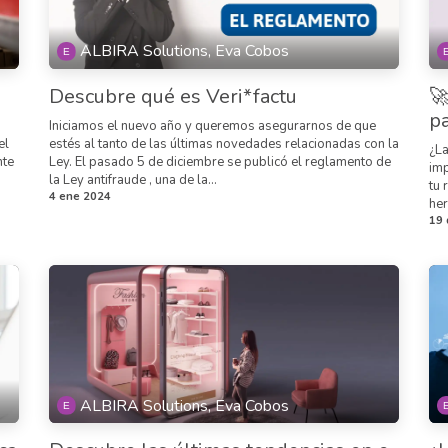
ALBIRA Solutions, Eva Cobos
Descubre qué es Veri*factu

pa
Iniciamos el nuevo año y queremos asegurarnos de que
el
estés al tanto de las últimas novedades relacionadas con la
¿La
nte
Ley. El pasado 5 de diciembre se publicó el reglamento de
imp
la Ley antifraude , una de la...
tu 
4 ene 2024
her
19 
ALBIRA Solutions, Eva Cobos